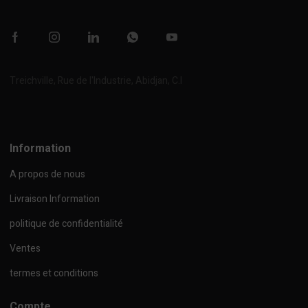
Treichville, Rue de l'Industrie, Abidjan, C.I
Afficher sur la carte
Information
A propos de nous
Livraison Information
politique de confidentialité
Ventes
termes et conditions
Compte