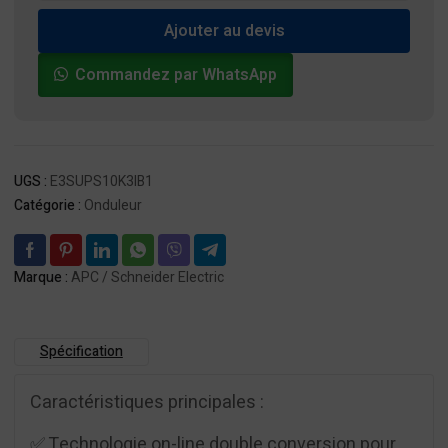
Onduleur
Ajouter au devis
10kVA
400V
Commandez par WhatsApp
3:3
UPS
Easy
3S,
1
UGS :
E3SUPS10K3IB1
batterie
Catégorie :
Onduleur
modulaire
interne
7Ah,
extensible
Marque :
APC / Schneider Electric
à
3
Spécification
Caractéristiques principales :
✅ Technologie on-line double conversion pour