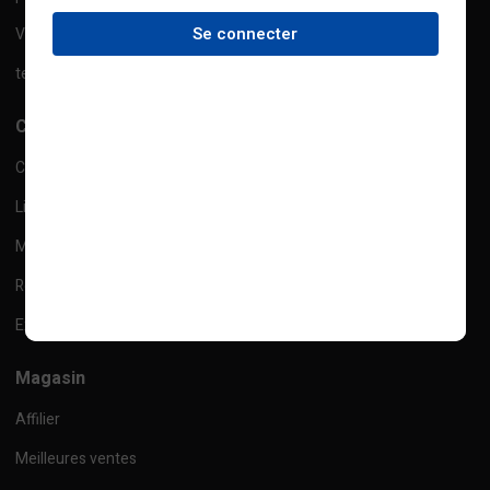
Se connecter
Ventes
termes et conditions
Compte
Checkout
Liste de souhaits
Mes commandes
Retour
Expédition
Magasin
Affilier
Meilleures ventes