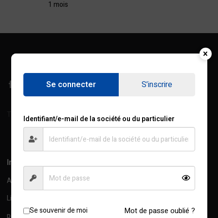
1 mois
Se connecter
S’inscrire
Treichville, Rue de l'Industrie, Abidjan, C.I
Identifiant/e-mail de la société ou du particulier
Afficher sur la carte
Information
A propos de nous
Livraison Information
Se souvenir de moi
Mot de passe oublié ?
politique de confidentialité