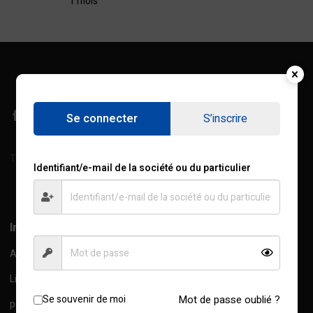
1 mois
Se connecter
S’inscrire
Treichville, Rue de l'Industrie, Abidjan, C.I
Identifiant/e-mail de la société ou du particulier
Afficher sur la carte
Information
A propos de nous
Livraison Information
Se souvenir de moi
Mot de passe oublié ?
politique de confidentialité