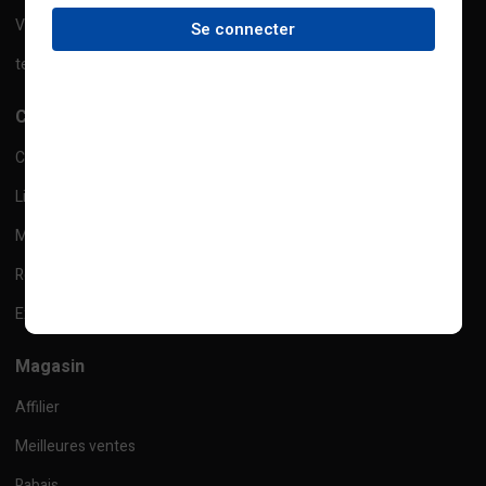
Ventes
Se connecter
termes et conditions
Compte
Checkout
Liste de souhaits
Mes commandes
Retour
Expédition
Magasin
Affilier
Meilleures ventes
Rabais