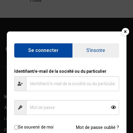
1 mois
Se connecter
S’inscrire
Treichville, Rue de l'Industrie, Abidjan, C.I
Identifiant/e-mail de la société ou du particulier
Afficher sur la carte
Information
A propos de nous
Livraison Information
Se souvenir de moi
Mot de passe oublié ?
politique de confidentialité