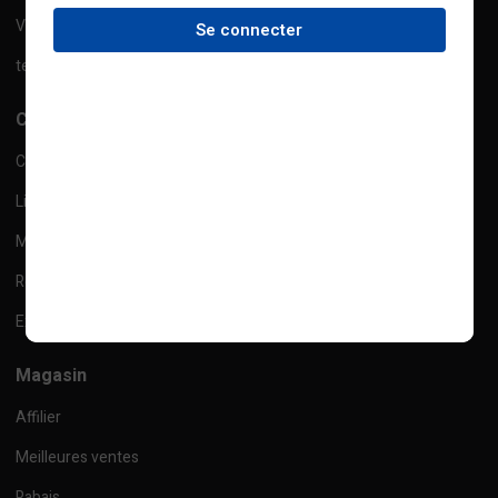
Ventes
Se connecter
termes et conditions
Compte
Checkout
Liste de souhaits
Mes commandes
Retour
Expédition
Magasin
Affilier
Meilleures ventes
Rabais