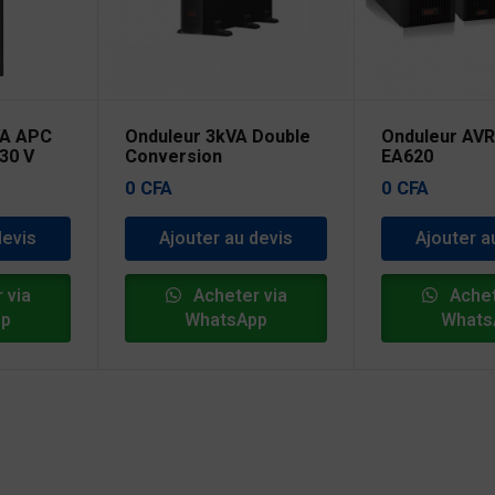
VA APC
Onduleur 3kVA Double
Onduleur AVR
30 V
Conversion
EA620
Ea900PRORt
0
CFA
0
CFA
devis
Ajouter au devis
Ajouter a
 via
Acheter via
Achet
pp
WhatsApp
Whats