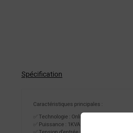
Spécification
Caractéristiques principales :
✅ Technologie : Online double conversion 
✅ Puissance : 1KVA / 800W
✅ Tension d’entrée : 220/230/240V AC ± 