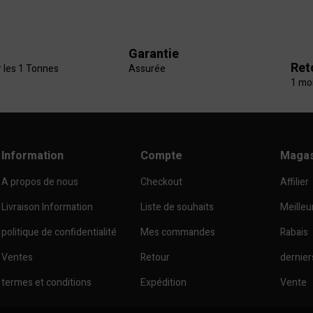
Garantie
Ret
r les 1 Tonnes
Assurée
1 mo
Information
Compte
Magas
A propos de nous
Checkout
Affilier
Livraison Information
Liste de souhaits
Meilleu
politique de confidentialité
Mes commandes
Rabais
Ventes
Retour
dernier
termes et conditions
Expédition
Vente