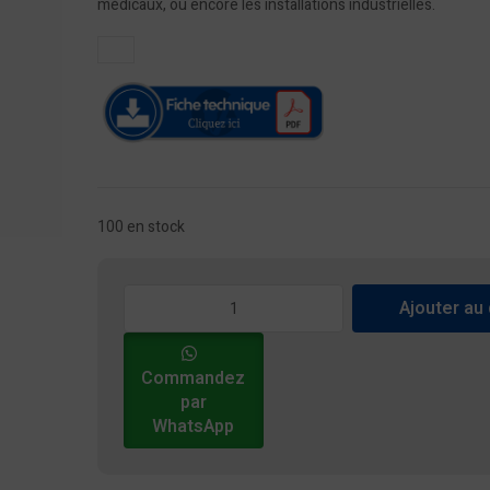
médicaux, ou encore les installations industrielles.
100 en stock
quantité
Ajouter au
de
Onduleur
1KVA
Commandez
UPS
par
Online
WhatsApp
-
EA900
Pro