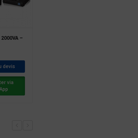
 2000VA –
Onduleur 15 kVA 3:3
400V Easy UPS 3S sans
batterie interne
0
CFA
u devis
Ajouter au devis
er via
Acheter via
App
WhatsApp