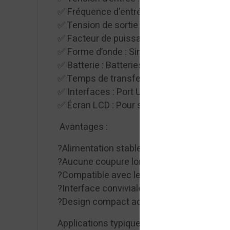
✅ Fréquence d’entrée : 50/60Hz auto-déte
✅ Tension de sortie : 220/230/240V ± 1%
✅ Facteur de puissance de sortie : 0.8
✅ Forme d’onde : Sinusoïdale pure
✅ Batterie : Batteries internes (général
✅ Temps de transfert : 0 ms (zéro coupure
✅ Interfaces : Port USB, RS232, et empla
✅ Écran LCD : Pour surveillance en temps 
Avantages :
?Alimentation stable même en cas de pert
?Aucune coupure lors du passage sur batt
?Compatible avec les générateurs
?Interface conviviale pour un contrôle rapid
?Design compact adapté aux bureaux co
Applications typiques :