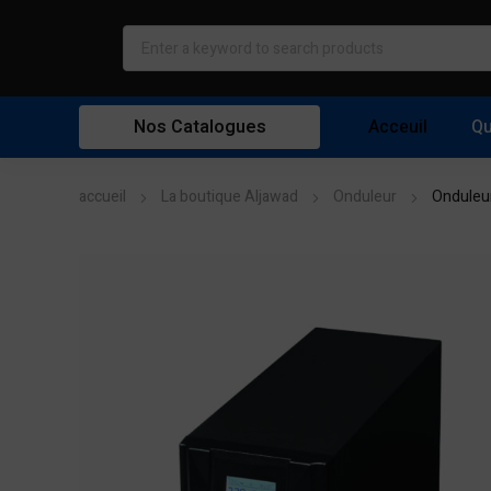
Nos Catalogues
Acceuil
Qu
accueil
La boutique Aljawad
Onduleur
Onduleu