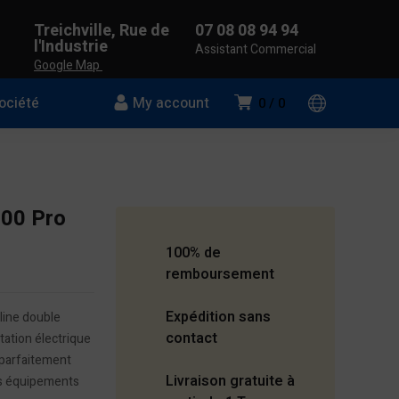
Treichville, Rue de
07 08 08 94 94
l'Industrie
Assistant Commercial
Google Map
ociété
My account
0
0
900 Pro
100% de
remboursement
Expédition sans
line double
contact
tation électrique
 parfaitement
Livraison gratuite à
es équipements