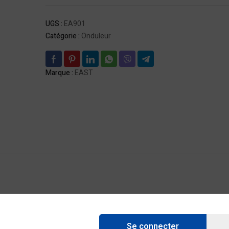
UGS :
EA901
Catégorie :
Onduleur
Marque :
EAST
(VFI)
Se connecter
25%