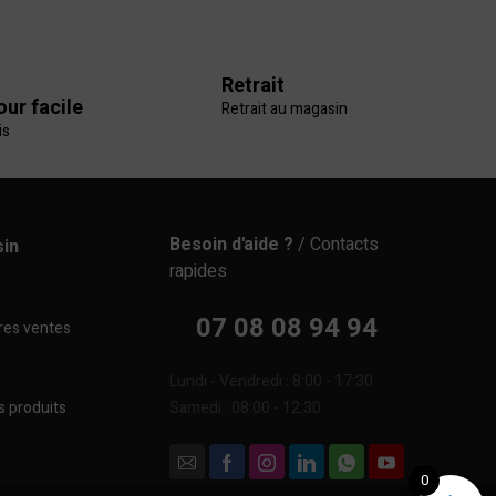
Retrait
our facile
Retrait au magasin
is
Besoin d'aide ?
/ Contacts
in
rapides
07 08 08 94 94
res ventes
Lundi - Vendredi : 8:00 - 17:30
s produits
Samedi : 08:00 - 12:30
0