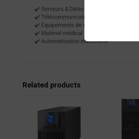
✔️ Serveurs & Datacenters
✔️ Télécommunications
✔️ Équipements de sécurité (CCTV, contrô
✔️ Matériel médical
✔️ Automatisation industrielle
Related products