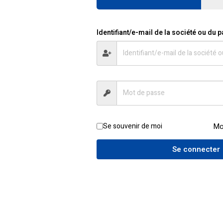
ction
Identifiant/e-mail de la société ou du p
ement 2x12V) remplaçables à chaud
 grâce à la double conversion)
cement pour carte SNMP optionnelle
réel (tension, fréquence, charge, autonomie…)
Se souvenir de moi
Mo
urbations électriques
Se connecter
erie
e de l’état de l’onduleur
mme aux baies techniques