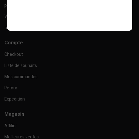
politique de confidentialité
Ventes
termes et conditions
Compte
Checkout
Liste de souhaits
Mes commandes
Retour
Expédition
Magasin
Affilier
Meilleures ventes