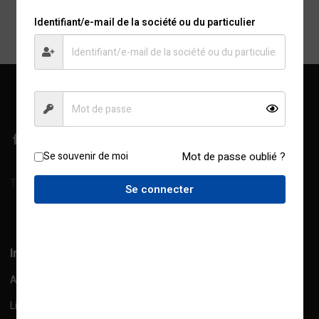
Retour facile
Retrait au magasin
Identifiant/e-mail de la société ou du particulier
1 mois
Se souvenir de moi
Mot de passe oublié ?
Treichville, Rue de l'Industrie, Abidjan, C.I
Se connecter
Afficher sur la carte
Information
A propos de nous
Livraison Information