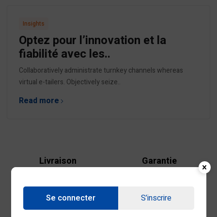
Insights
Optez pour l’innovation et la
fiabilité avec les..
Collaboratively administrate turnkey channels whereas
virtual e-tailers. Objectively seize..
Read more
Livraison
Garantie
Gratuite pour les 1 Tonnes
Assurée
Se connecter
S’inscrire
Retrait