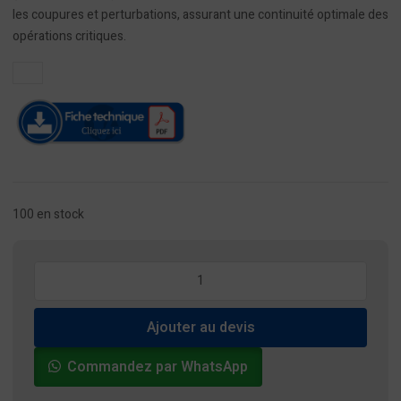
les coupures et perturbations, assurant une continuité optimale des
opérations critiques.
100 en stock
quantité
de
Onduleur
Ajouter au devis
160kVA
400V
Commandez par WhatsApp
3:3
UPS