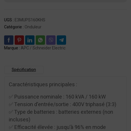
Easy
3M
pour
UGS :
E3MUPS160KHS
batteries
Catégorie :
Onduleur
externes,
Démarrage
5x8
Marque :
APC / Schneider Electric
Spécification
Caractéristiques principales :
✅ Puissance nominale : 160 kVA / 160 kW
✅ Tension d’entrée/sortie : 400V triphasé (3:3)
✅ Type de batteries : batteries externes (non
incluses)
✅ Efficacité élevée : jusqu’à 96% en mode