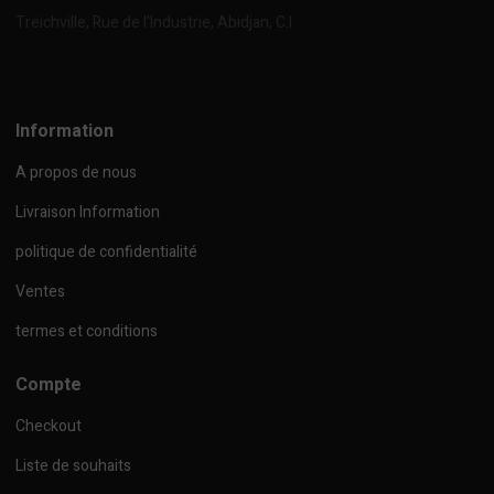
Treichville, Rue de l'Industrie, Abidjan, C.I
Afficher sur la carte
Information
A propos de nous
Livraison Information
politique de confidentialité
Ventes
termes et conditions
Compte
Checkout
Liste de souhaits