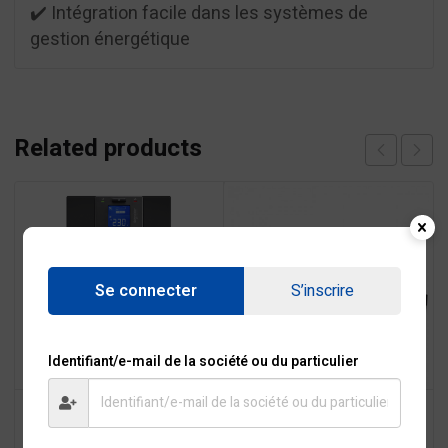
✔️ Intégration facile dans les systèmes de
gestion énergétique
Related products
Se connecter
S’inscrire
Identifiant/e-mail de la société ou du particulier
Onduleur 3000VA APC
Onduleur AVR 1500VA –
Easy UPS OnLine SRV
EA615
230V