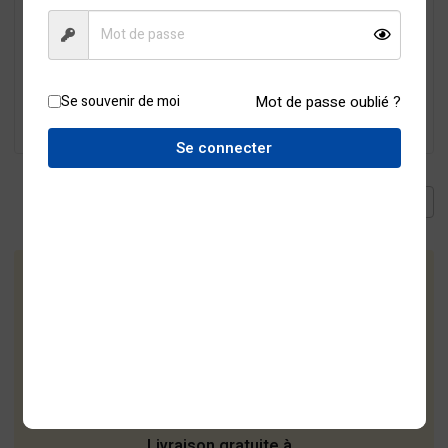
1068968
CFA
0
CFA
Ajouter au devis
Ajouter au devis
Se souvenir de moi
Mot de passe oublié ?
Acheter via
Acheter via
WhatsApp
WhatsApp
Se connecter
100% de
remboursement
Expédition sans
contact
Livraison gratuite à