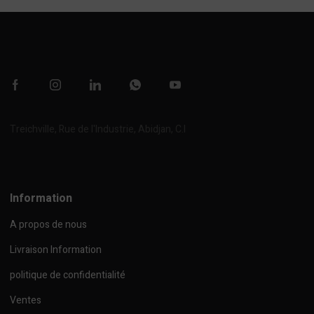
Treichville, Rue de l'Industrie, Abidjan, C.I
Afficher sur la carte
Information
A propos de nous
Livraison Information
politique de confidentialité
Ventes