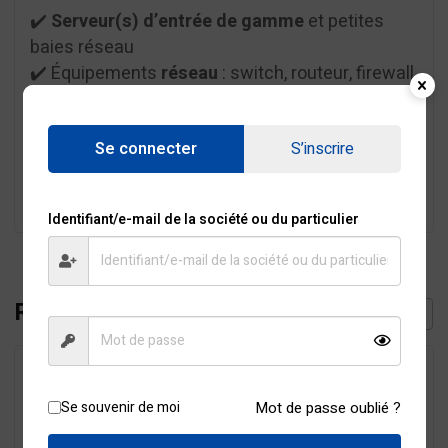
✔️
Serveur(s) d’entrée de gamme
et petites
baies réseau
✔️ Équipements
réseau
: switch, routeur, firewall,
box Internet
✔️
NAS / stockage
, postes de travail critiques
Se connecter
S’inscrire
✔️ Systèmes de
téléphonie IP / PABX
✔️
Vidéosurveillance
, contrôle d’accès et
équipements de sécurité légers
Identifiant/e-mail de la société ou du particulier
Related products
Se souvenir de moi
Mot de passe oublié ?