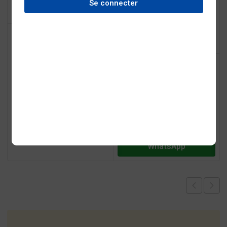
Se connecter
Onduleur 2KVA UPS
Online – EA900 G3
461632
CFA
Onduleur 6kVA UPS
Online – EA906 G4
Ajouter au devis
0
CFA
Acheter via
Ajouter au devis
WhatsApp
Acheter via
WhatsApp