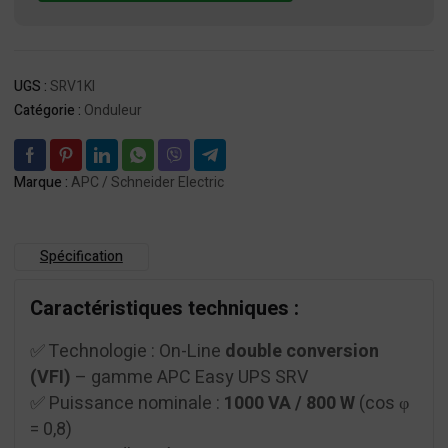
UPS
OnLine
SRV
230V
UGS :
SRV1KI
-
Catégorie :
Onduleur
SRV1KI
Marque :
APC / Schneider Electric
Spécification
Caractéristiques techniques :
✅ Technologie : On-Line
double conversion
(VFI)
– gamme APC Easy UPS SRV
✅ Puissance nominale :
1000 VA / 800 W
(cos φ
= 0,8)