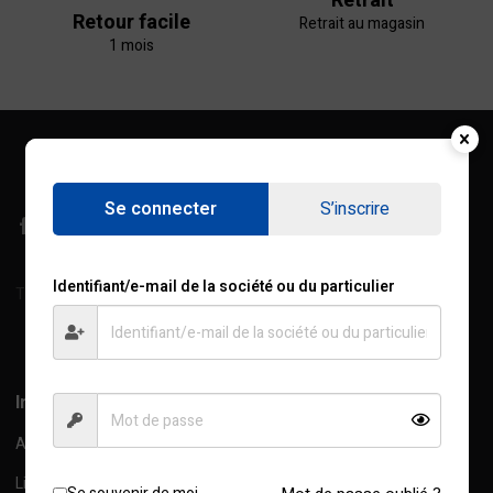
Retrait
Retour facile
Retrait au magasin
1 mois
Se connecter
S’inscrire
Identifiant/e-mail de la société ou du particulier
Treichville, Rue de l'Industrie, Abidjan, C.I
Afficher sur la carte
Information
A propos de nous
Livraison Information