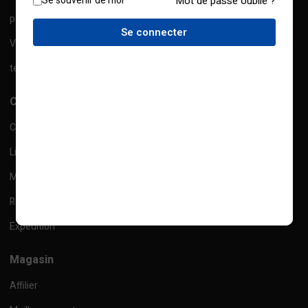
Se souvenir de moi
Mot de passe oublié ?
politique de confidentialité
Se connecter
Ventes
termes et conditions
Compte
Checkout
Liste de souhaits
Mes commandes
Retour
Expédition
Magasin
Affilier