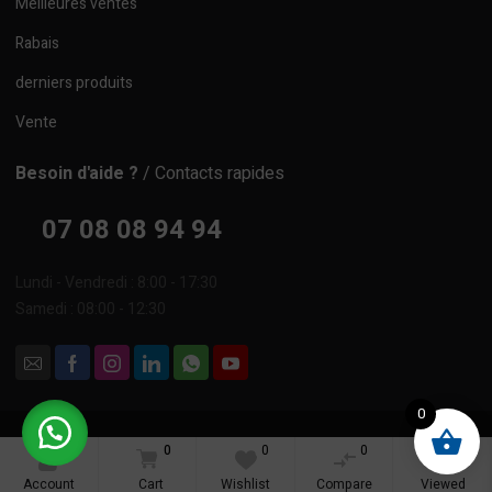
Meilleures ventes
Rabais
derniers produits
Vente
Besoin d'aide ?
/ Contacts rapides
07 08 08 94 94
Lundi - Vendredi : 8:00 - 17:30
Samedi : 08:00 - 12:30
0
© 2024 Aljawad côte d'ivoire. Tous droits réservés.
0
0
0
Termes et conditions
Politique de confidentialité
Plan du site
Account
Cart
Wishlist
Compare
Viewed